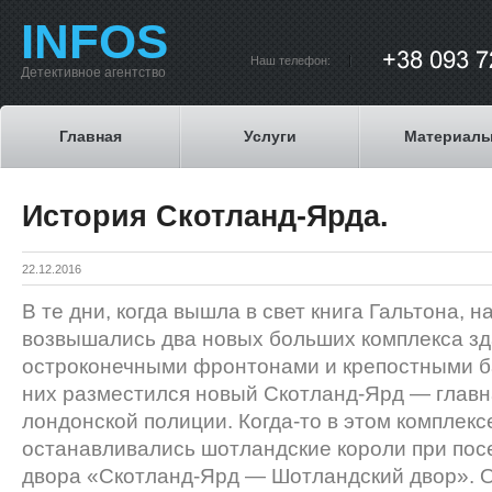
INFOS
Наш телефон:
Детективное агентство
Главная
Услуги
Материал
История Скотланд-Ярда.
22.12.2016
В те дни, когда вышла в свет книга Гальтона, 
возвышались два новых больших комплекса зд
остроконечными фрон­тонами и крепостными б
них разместился новый Скот­ланд-Ярд — глав
лондонской полиции. Когда-то в этом ком­плекс
останавливались шотландские короли при пос
двора «Скотланд-Ярд — Шотландский двор». О