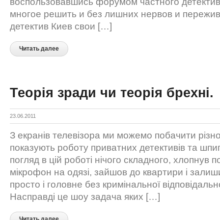
воспользовавшись форумом частного детектив
многое решить и без лишних нервов и пережи
детектив Киев свои […]
Читать далее
Теорія зради чи теорія брехні.
23.06.2011
З екранів телевізора ми можемо побачити різно
показують роботу приватних детективів та шпи
погляд в цій роботі нічого складного, хлопнув п
мікрофон на одязі, зайшов до квартири і залиши
просто і головне без кримінальної відповідальнос
Насправді це шоу задача яких […]
Читать далее