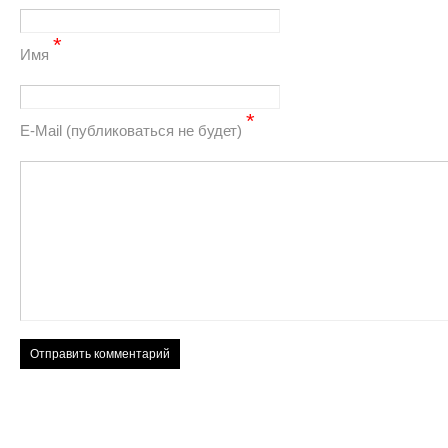
*
Имя
*
Е-Mail (публиковаться не будет)