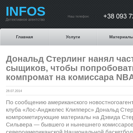
INFOS
Наш телефон:
Детективное агентство
Главная
Услуги
Материал
Дональд Стерлинг нанял ча
сыщиков, чтобы попробоват
компромат на комиссара NB
28.07.2014
По сообщению американского новостногоагент
клуба «Лос-Анджелес Клипперс» Дональд Стер
компрометирующие материалы на Дэвида Сте
Сильвера — бывшего и нынешнего комиссаро
североамериканской Национальной баскетбол