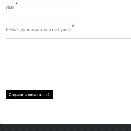
*
Имя
*
Е-Mail (публиковаться не будет)