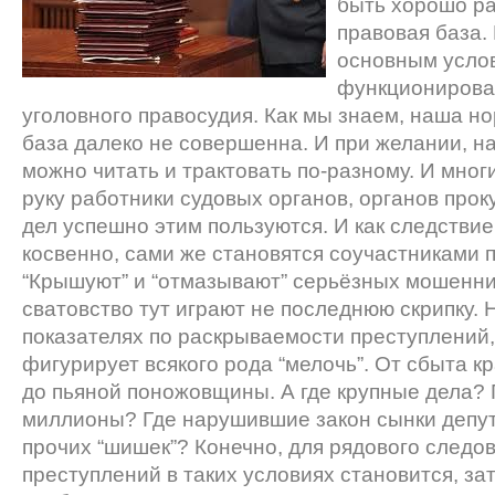
быть хорошо р
правовая база. 
основным усло
функционирова
уголовного правосудия. Как мы знаем, наша н
база далеко не совершенна. И при желании, н
можно читать и трактовать по-разному. И мног
руку работники судовых органов, органов про
дел успешно этим пользуются. И как следствие
косвенно, сами же становятся соучастниками 
“Крышуют” и “отмазывают” серьёзных мошенни
сватовство тут играют не последнюю скрипку. 
показателях по раскрываемости преступлений,
фигурирует всякого рода “мелочь”. От сбыта 
до пьяной поножовщины. А где крупные дела? 
миллионы? Где нарушившие закон сынки депут
прочих “шишек”? Конечно, для рядового следо
преступлений в таких условиях становится, з